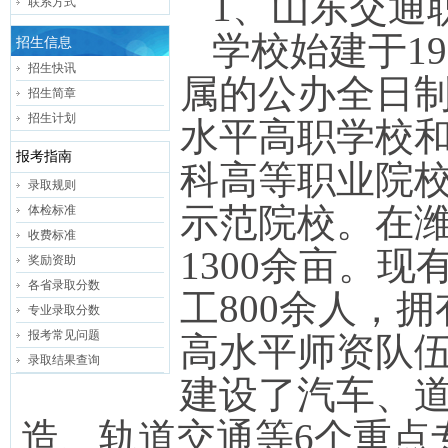
1、
山东交通
联系方式
学校始建于
19
招生信息
招生快讯
属的公办全日
招生简章
招生计划
水平高职学校
报考指南
科高等职业院
录取规则
示范院校。在
体检标准
收费标准
1300
余亩。现
奖励资助
各省录取分数
工
800
余人，拥
专业录取分数
报考常见问题
高水平师资队
录取结果查询
建设了汽车、
造、轨道交通等
6
个重点