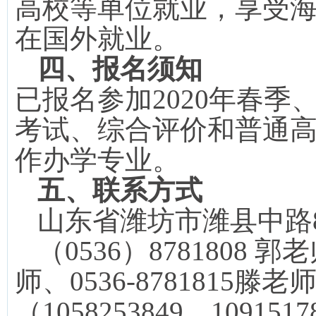
高校等单位就业，享受
在国外就业。
四、
报名须知
已报名参加
2020
年春季
考试、综合评价和普通
作办学专业。
五、联系方式
山东省潍坊市潍县中路
（
0536
）
8781808
郭老
师、
0536-8781815
滕老
（
1058253849
、
1091517