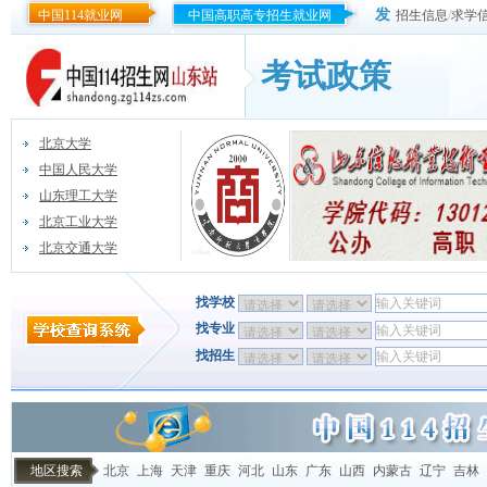
发
中国114就业网
中国高职高专招生就业网
招生信息
/
求学
考试政策
北京大学
中国人民大学
山东理工大学
北京工业大学
北京交通大学
找学校
找专业
找招生
地区搜索
北京
上海
天津
重庆
河北
山东
广东
山西
内蒙古
辽宁
吉林