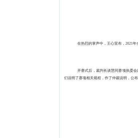
在热烈的掌声中
，
王心
宣布，
20
21
开赛式后，
裁判长
谈慧同赛项执委会
们说明了
赛项相关规程
，作了仲裁说明
，
公布