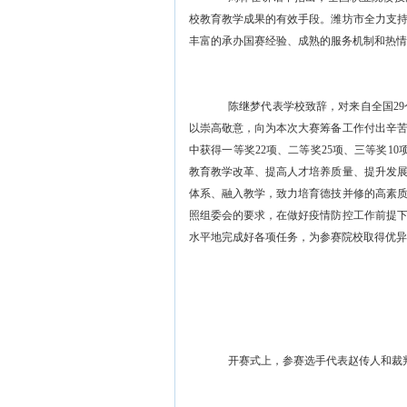
校教育教学成果的有效手段。潍坊市全力支
丰富的承办国赛经验、成熟的服务机制和热情
陈继梦
代表学校致辞
，
对来自
全国
2
以崇高敬意
，
向为本次大赛筹备工作付出辛
中获得一等奖
22项、二等奖25项、三等奖
10
教育教学改革、提高人才培养质量、提升发
体系、融入教学，致力培育德技并修
的
高素
照组委会的要求，在做好疫情防控工作前提
水平地完成好各项任务，为参赛院校取得优异
开赛式上，
参赛选手代表赵传人
和
裁