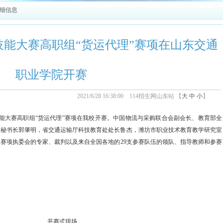
详细信息
校技能大赛高职组“货运代理”赛项在山东交通
职业学院开赛
2021/6/28 16:38:00 114招生网山东站 【
大
中
小
】
技能大赛高职组
“
货运代理
”
赛项
在我校
开赛
。
中国物流与采购联合会副会长、教育部全
、
秘书长郭肇明
，
省交通运输厅科技教育处处长鲁杰
，
潍坊市职业技术教育教学研究室
，赛项执委会的专家、裁判以及
来自
全国
各地
的
29支参赛队伍的
领队、指导教师和参赛
开赛式现场