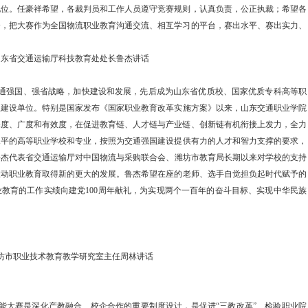
地位。任豪祥希望，各裁判员和工作人员遵守竞赛规则，认真负责，公正执裁；希望各
会，把大赛作为全国物流职业教育沟通交流、相互学习的平台，赛出水平、赛出实力、
山东省交通运输厅科技教育处处长鲁杰讲话
通强国、强省战略，加快建设和发展，先后
成为
山东省优质校、
国家优质专科高等职
业建设单位。
特别是国家发布
《国家职业教育改革实施方案》以来，山东交通职业学院
深度、广度和有效度，在促进教育链、人才链与产业链、创新链有机衔接上发力，全力
水平的高等职业学校和专业，按照为
交通强国建设提供有力的
人才和智力支撑的要求，
鲁杰
代表省交通运输厅对
中国物流与采购联合会、潍坊市教育局长期以来对
学校
的支持
推动职业教育取得新的更大的发展
。
鲁杰希望在座的老师、选手自觉
担负起时代赋予的
业教育的工作实绩向建党
100周年献礼，为实现两个一百年的奋斗目标、实现中华民族
坊市职业技术教育教学研究室主任周林讲话
能大赛是深化产教融合、校企合作的重要制度设计，是促进
“三教改革”、检验职业院