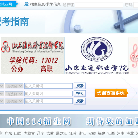
发
生就业网
招生信息
/
求学信息
通行证
密码
报考指南
东
广东
山西
内蒙古
辽宁
吉林
黑龙江
江苏
浙江
安徽
福建
江西
河南
湖北