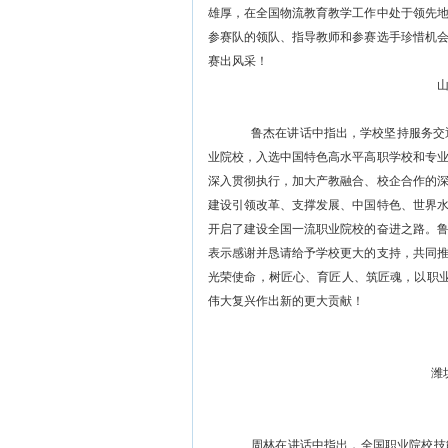
雄厚，在全国物流教育教学工作中处于领先
参赛队的领队、指导教师和参赛选手珍惜机
赛出风采！
鲁杰在讲话中指出，学校
坚持服务交
业院校，入选
中国特色高水平高职学校和专
深入贯彻执行，加大产教融合、校企合作的
建设引领改革、支撑发展、中国特色、世界
开
启了建设全国一流职业院校的奋进
之路。
表示感谢
并恳请给予学校更大的支持，
共同
光荣使命，树匠心、育匠人、筑匠魂，以职
伟大复兴作出新的更大贡献
！
潍
周林在讲话中指出，全国职业院校技