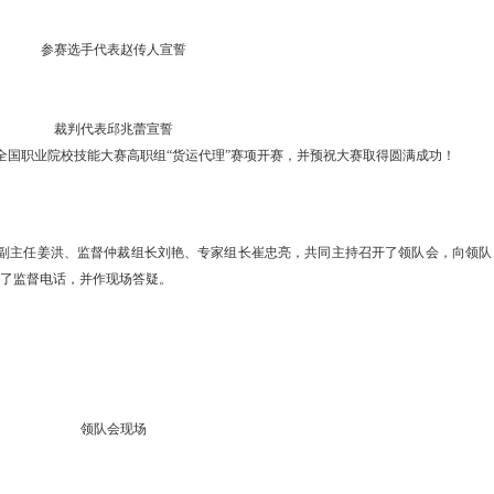
参赛选手代表赵传人宣誓
裁判代表邱兆蕾宣誓
年全国职业院校技能大赛高职组
“
货运代理
”
赛项开赛，
并预祝大赛取得圆满成功！
副主任姜洪
、
监督
仲裁组长
刘艳、
专家组长
崔忠亮，共同主持召开了领队会，
向领队
了监督电话
，
并
作现场答疑。
领队会现场