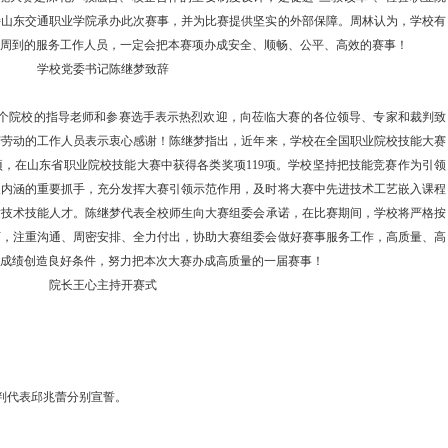
持山东交通职业学院承办此次赛事，并为比赛提供坚实的外部保障。周林认为，学校有
周到的服务工作人员，一定会把本赛项办成安全、顺畅、公平、高效的赛事！
学校党委书记陈继梦致辞
9个院校的指导老师和参赛选手表示热烈欢迎
，
向莅临大赛的各位领导、专家和裁判致
苦劳动的工作人员表示衷心感谢！
陈继梦指出，
近年来，
学
校
在全国职业院校技能大赛
项，在山东省职业院校技能大赛中获得各类奖项
119项。
学校
坚持把技能竞赛作为引领
展内涵的重要抓手，充分发挥大赛引领示范作用，及时将大赛中先进技术工艺嵌入课程
质技术技能人才。
陈继梦
代表全校师生向大赛组委会承诺，在比赛期间，
学
校将严格按
下，注重沟通、周密安排、全力付出，协助大赛组委会做好赛事服务工作，高质量、高
成绩创造良好条件，
努力把本次大赛办成高质量的一届赛事
！
院长王心主持开赛式
判代表邱兆蕾
分别
宣誓
。