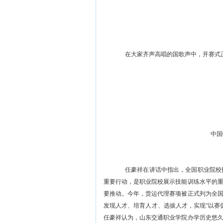
在大家齐声高唱的
国歌
声中
，
开赛式
中国
任豪祥在讲话中指出，全国职业院校
重要行动，是职业院校展示技能训练水平的
要推动。今年，货运代理赛项被正式列为全
发现人才、培育人才、选拔人才，实现
“以
任豪祥认为，山东交通职业学院办学历史悠