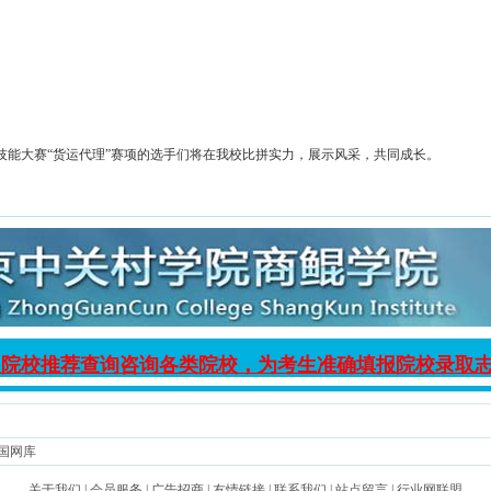
技能大赛
“货运代理”赛项的选手们将在我校
比拼实力
，展示风采，
共同成长
。
入院校推荐查询咨询各类院校，为考生准确填报院校录取
国网库
关于我们
|
会员服务
|
广告招商
|
友情链接
|
联系我们
|
站点留言
|
行业网联盟