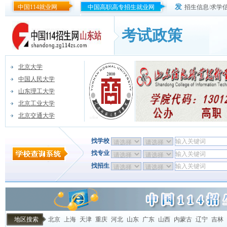
发
中国114就业网
中国高职高专招生就业网
招生信息
/
求学
考试政策
北京大学
中国人民大学
山东理工大学
北京工业大学
北京交通大学
找学校
找专业
找招生
地区搜索
北京
上海
天津
重庆
河北
山东
广东
山西
内蒙古
辽宁
吉林