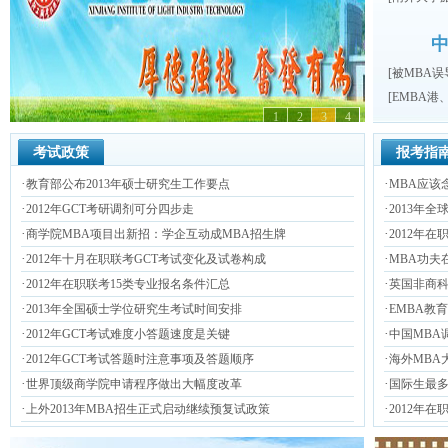
中
[
被MBA
与
[
EMBA港
]
1
2
3
4
战
]
考试政策
报考指
·
·
教育部公布2013年硕士研究生工作要点
MBA应该
·
·
2012年GCT考研调剂可分四步走
2013年
·
·
商学院MBA项目出新招：学企互动成MBA招生牌
2012年
·
·
2012年十月在职联考GCT考试变化及试卷构成
MBA功夫
·
·
2012年在职联考15类专业报名条件汇总
英国非商科
·
·
2013年全国硕士学位研究生考试时间安排
EMBA教
·
·
2012年GCT考试难度小答题速度是关键
中国MBA
·
·
2012年GCT考试答题时注意事项及答题顺序
海外MBA
·
·
世界顶级商学院申请程序做出大幅度改革
国际生最多
·
·
上外2013年MBA招生正式启动继续预复试政策
2012年