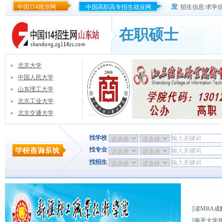
发
中国114就业网
中国高职高专招生就业网
招生信息
/
求学
在职硕士
北京大学
中国人民大学
山东理工大学
北京工业大学
北京交通大学
找学校
找专业
找招生
[
读MBA
[
南开大学